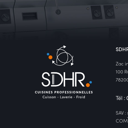
SDH
Zac i
100 R
7820
Tél :
SAV :
COMM