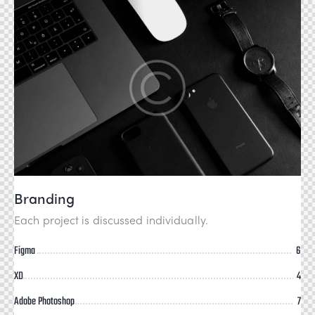
Branding
Each project is discussed individually.
Figma
6
XD
4
Adobe Photoshop
7